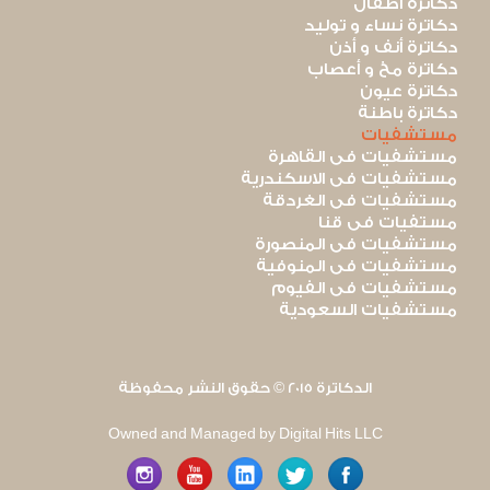
دكاترة أطفال
دكاترة نساء و توليد
دكاترة أنف و أذن
دكاترة مخ و أعصاب
دكاترة عيون
دكاترة باطنة
مستشفيات
مستشفيات فى القاهرة
مستشفيات فى الاسكندرية
مستشفيات فى الغردقة
مستفيات فى قنا
مستشفيات فى المنصورة
مستشفيات فى المنوفية
مستشفيات فى الفيوم
مستشفيات السعودية
الدكاترة 2015 © حقوق النشر محفوظة
Owned and Managed by Digital Hits LLC