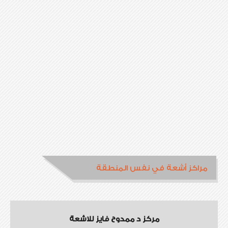
مراكز أشعة في نفس المنطقة
مركز د ممدوح فايز للاشعة