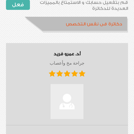
قم بتفعيل حسابك و الاستمتاع بالمميزات
فعل
العديدة للدكاترة
دكاترة فى نفس التخصص
أ.د. عمرو فريد
جراحة مخ وأعصاب