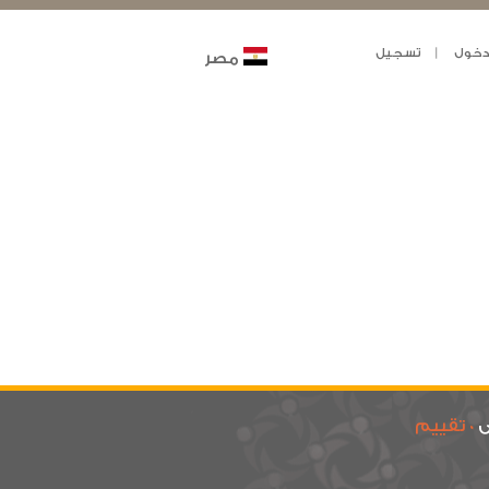
خول
تسجيل
مصر
ى
0 تقييم