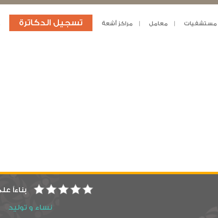
تسجيل الدكاترة
مستشفيات
معامل
مراكز أشعة
د
بناءاً عل
نساء و توليد