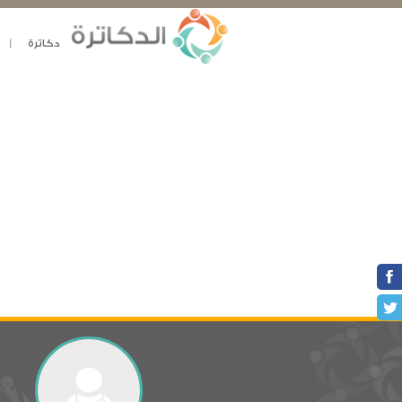
دكاترة