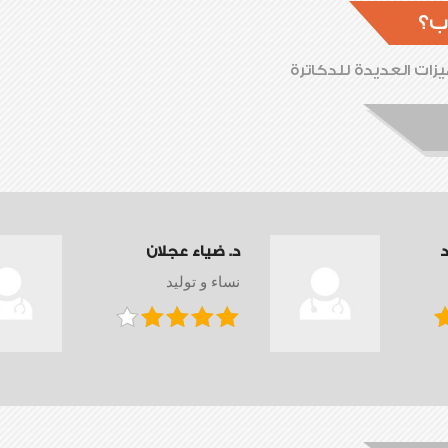
ب؟
زات العديدة للدكاترة
د
د. ضياء عجلان
نساء و توليد