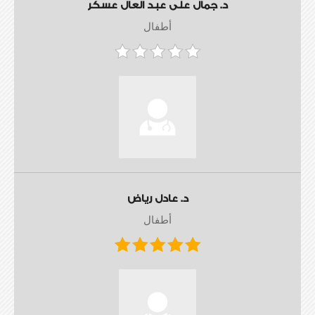
د. جمال على عبد العال عسكر
أطفال
د. عادل رياض
أطفال