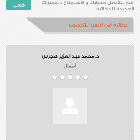
قم بتفعيل حسابك و الاستمتاع بالمميزات
فعل
العديدة للدكاترة
دكاترة فى نفس التخصص
د. محمد عبد العزيز هجرس
أطفال