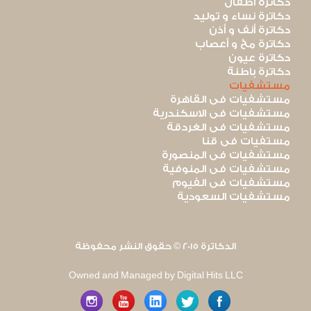
دكاترة أطفال
دكاترة نساء و توليد
دكاترة أنف و أذن
دكاترة مخ و أعصاب
دكاترة عيون
دكاترة باطنة
مستشفيات
مستشفيات فى القاهرة
مستشفيات فى الاسكندرية
مستشفيات فى الغردقة
مستفيات فى قنا
مستشفيات فى المنصورة
مستشفيات فى المنوفية
مستشفيات فى الفيوم
مستشفيات السعودية
الدكاترة 2015 © حقوق النشر محفوظة
Owned and Managed by Digital Hits LLC