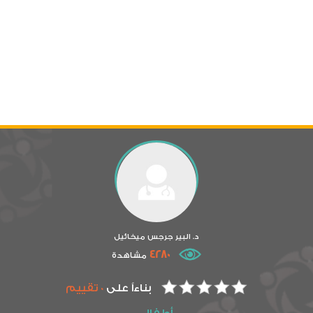
د. البير جرجس ميخائيل
4280
مشاهدة
بناءاً على
0 تقييم