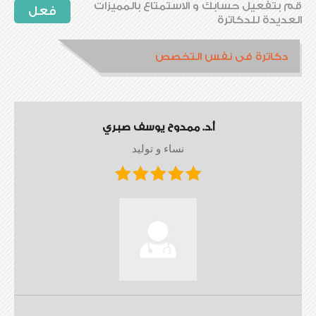
قم بتفعيل حسابك و الاستمتاع بالمميزات
فعل
العديدة للدكاترة
دكاترة فى نفس التخصص
أ.د. ممدوح يوسف صبري
نساء و توليد