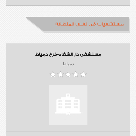
مستشفيات في نفس المنطقة
مستشفى دار الشفاء-فرع دمياط
دمياط