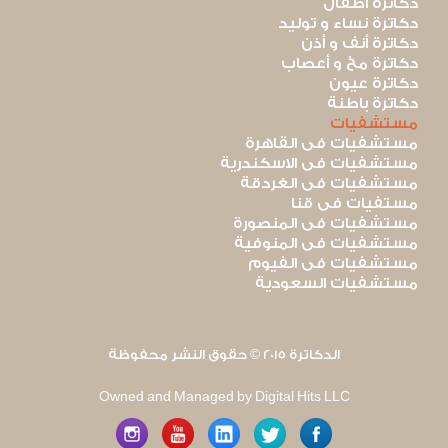
دكاترة أطفال
دكاترة نساء و توليد
دكاترة أنف و أذن
دكاترة مخ و أعصاب
دكاترة عيون
دكاترة باطنة
مستشفيات
مستشفيات فى القاهرة
مستشفيات فى الاسكندرية
مستشفيات فى الغردقة
مستفيات فى قنا
مستشفيات فى المنصورة
مستشفيات فى المنوفية
مستشفيات فى الفيوم
مستشفيات السعودية
الدكاترة 2015 © حقوق النشر محفوظة
Owned and Managed by Digital Hits LLC