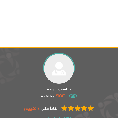
د. السعيد حموده
31286
مشاهدة
بناءاً على
4 تقييم