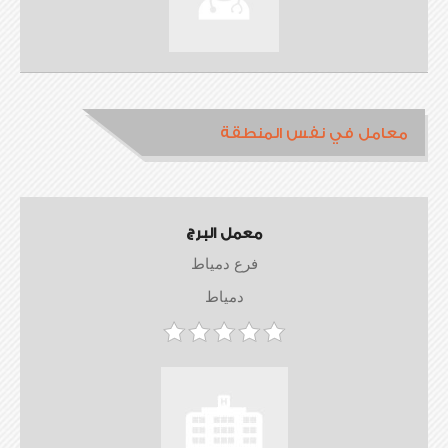
معامل في نفس المنطقة
معمل البرج
فرع دمياط
دمياط