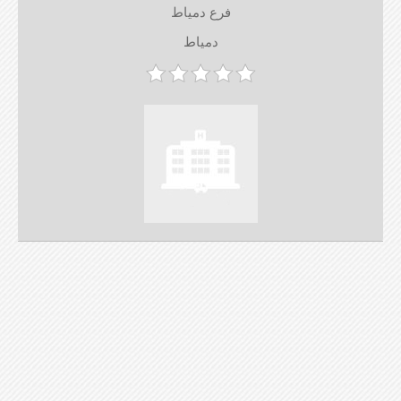
فرع دمياط
دمياط