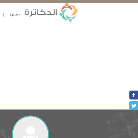
دكاترة