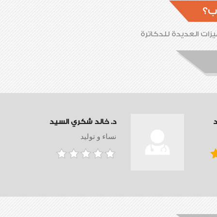
ب؟
زات العديدة للدكاترة
د
د. خالد شكري السيد
نساء و توليد