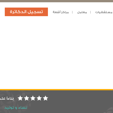
تسجيل الدكاترة
مستشفيات
معامل
مراكز أشعة
د
بناءاً عل
نساء و توليد