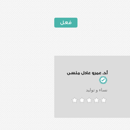
فعل
أ.د. عمرو عادل منسى
نساء و توليد