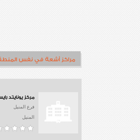
مراكز أشعة في نفس المنطق
مركز يونايتد راي
فرع المنيل
المنيل