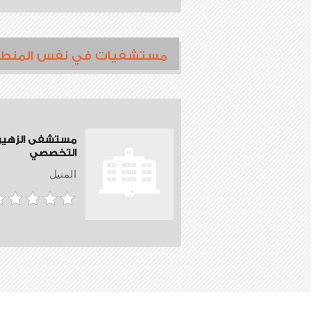
مستشفيات في نفس المنط
مستشفى الزهير
التخصصي
المنيل