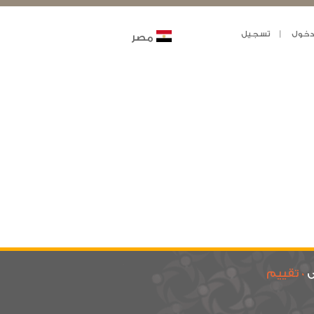
خول
تسجيل
مصر
ى
0 تقييم