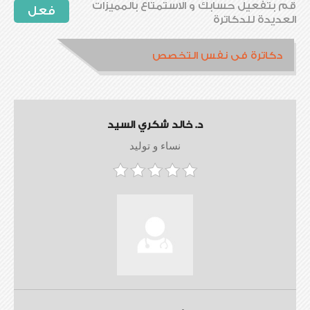
قم بتفعيل حسابك و الاستمتاع بالمميزات
فعل
العديدة للدكاترة
دكاترة فى نفس التخصص
د. خالد شكري السيد
نساء و توليد