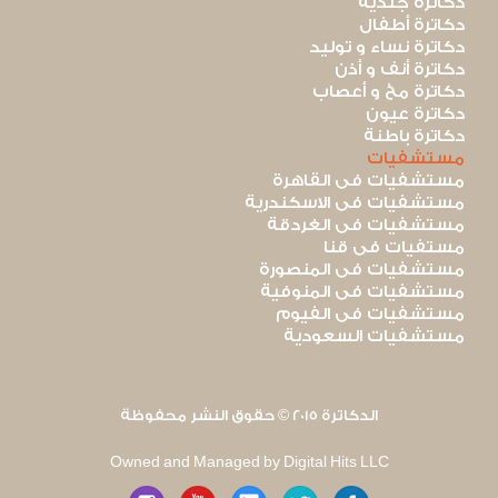
دكاترة جلدية
دكاترة أطفال
دكاترة نساء و توليد
دكاترة أنف و أذن
دكاترة مخ و أعصاب
دكاترة عيون
دكاترة باطنة
مستشفيات
مستشفيات فى القاهرة
مستشفيات فى الاسكندرية
مستشفيات فى الغردقة
مستفيات فى قنا
مستشفيات فى المنصورة
مستشفيات فى المنوفية
مستشفيات فى الفيوم
مستشفيات السعودية
الدكاترة 2015 © حقوق النشر محفوظة
Owned and Managed by Digital Hits LLC