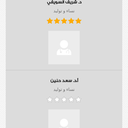
د. شريف السويفي
نساء و توليد
أ.د. سعد حنين
نساء و توليد