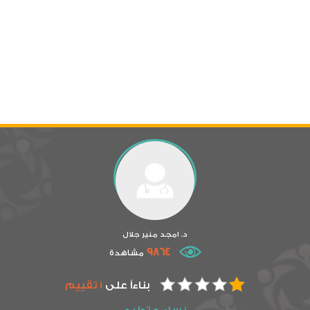
د. امجد منير جلال
9864
مشاهدة
بناءاً على
1 تقييم