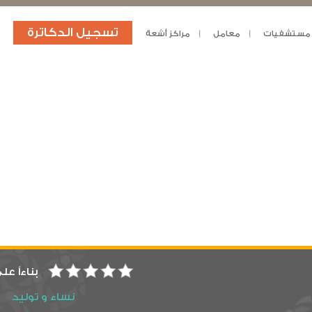
تسجيل الدكاترة
مستشفيات
معامل
مراكز أشعة
د
بناءاً عل
نساء و توليد