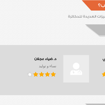
ب؟
زات العديدة للدكاترة
ي
د. ضياء عجلان
نساء و توليد