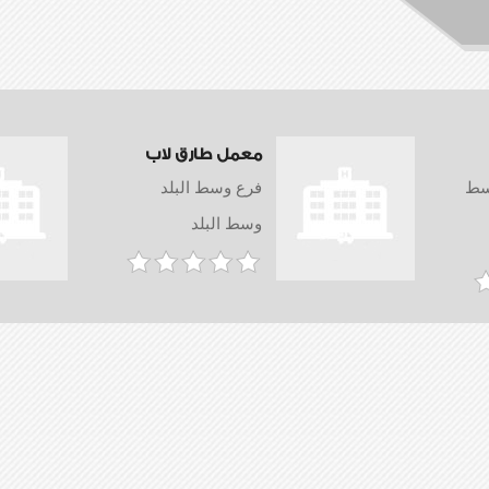
معمل طارق لاب
وسط
فرع وسط البلد
وسط البلد