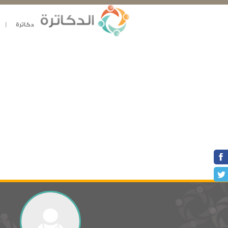
دكاترة