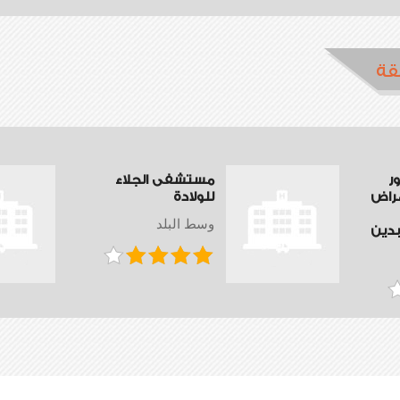
قة
ر
مستشفى الجلاء
مراض
للولادة
وسط البلد
بدين