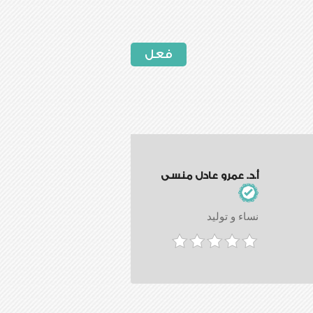
فعل
أ.د. عمرو عادل منسى
نساء و توليد