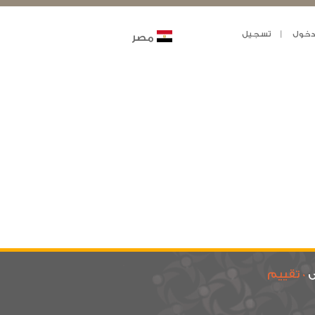
خول
تسجيل
مصر
ى
0 تقييم