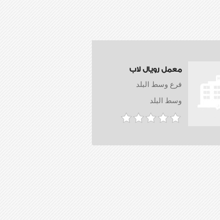
معمل رويال لاب
فرع وسط البلد
وسط البلد