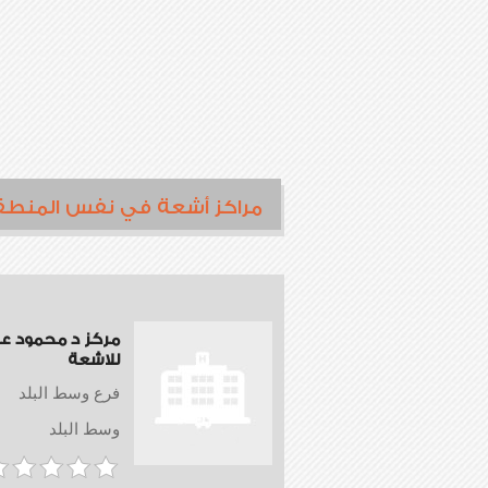
مراكز أشعة في نفس المنطق
مركز د محمود عبد
للاشعة
فرع وسط البلد
وسط البلد