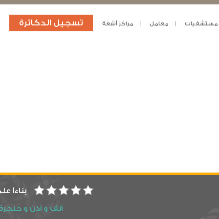
تسجيل الدكاترة
مستشفيات
معامل
مراكز أشعة
د
بناءاً عل
أنف و أذن و حنجرة