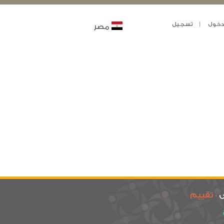
خول
تسجيل
مصر
ى
0 تقييم