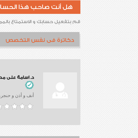
هل أنت صاحب هذا الحسا
قم بتفعيل حسابك و الاستمتاع بالممي
دكاترة فى نفس التخصص
د. اسامة على م
أنف و أذن و حنجرة