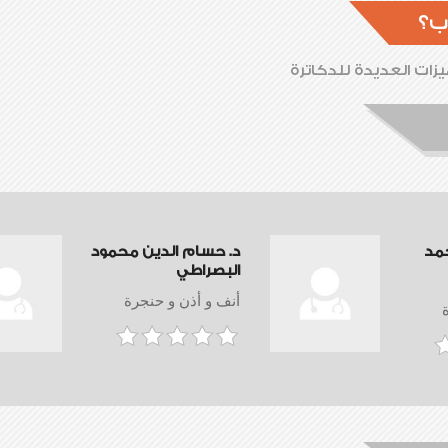
ب؟
زات العديدة للدكاترة
حمد
د. حسام الدين محمود
البصراطي
أنف و أذن و حنجرة