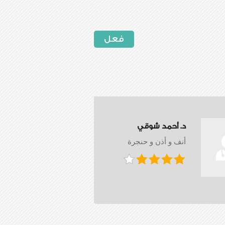
فعل
د. أحمد شوقي
أنف و أذن و حنجرة