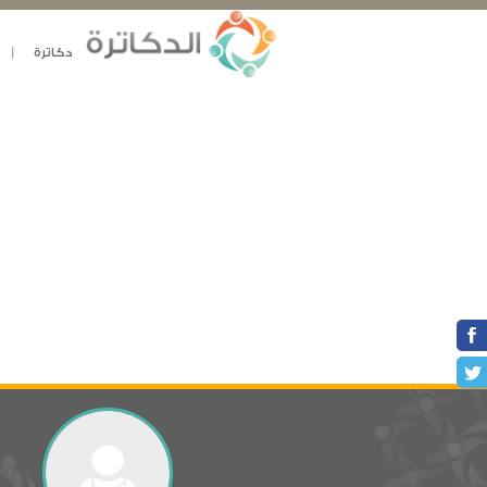
دكاترة