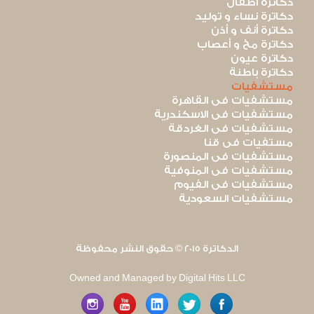
دكاترة أطفال
دكاترة نساء و توليد
دكاترة أنف و أذن
دكاترة مخ و أعصاب
دكاترة عيون
دكاترة باطنة
مستشفيات
مستشفيات فى القاهرة
مستشفيات فى الاسكندرية
مستشفيات فى الغردقة
مستفيات فى قنا
مستشفيات فى المنصورة
مستشفيات فى المنوفية
مستشفيات فى الفيوم
مستشفيات السعودية
الدكاترة 2015 © حقوق النشر محفوظة
Owned and Managed by Digital Hits LLC