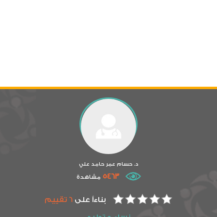
د. حسام عمر حامد علي
5463
مشاهدة
بناءاً على
6 تقييم