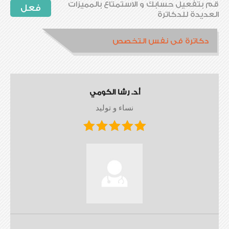
قم بتفعيل حسابك و الاستمتاع بالمميزات
فعل
العديدة للدكاترة
دكاترة فى نفس التخصص
أ.د. رشا الكومي
نساء و توليد