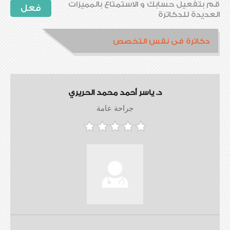
قم بتفعيل حسابك و الاستمتاع بالمميزات
فعل
العديدة للدكاترة
دكاترة فى نفس التخصص
د. ياسر أحمد محمد الحريري
جراحة عامة