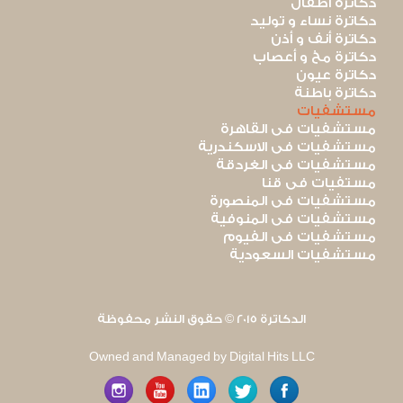
دكاترة أطفال
دكاترة نساء و توليد
دكاترة أنف و أذن
دكاترة مخ و أعصاب
دكاترة عيون
دكاترة باطنة
مستشفيات
مستشفيات فى القاهرة
مستشفيات فى الاسكندرية
مستشفيات فى الغردقة
مستفيات فى قنا
مستشفيات فى المنصورة
مستشفيات فى المنوفية
مستشفيات فى الفيوم
مستشفيات السعودية
الدكاترة 2015 © حقوق النشر محفوظة
Owned and Managed by Digital Hits LLC