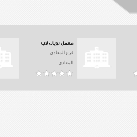
معمل رويال لاب
فرع المعادي
المعادى