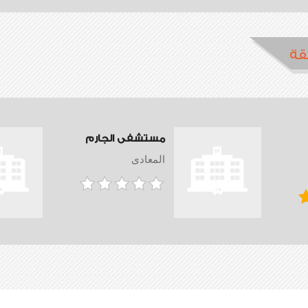
قة
مستشفى الجارم
المعادى