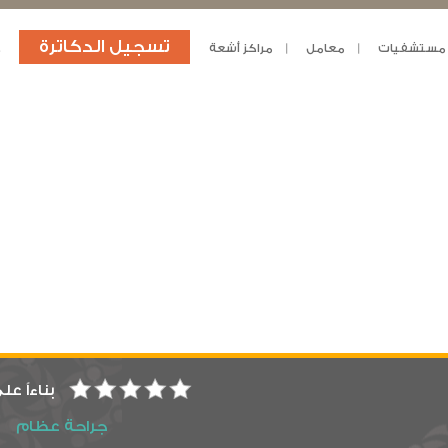
تسجيل الدكاترة
مستشفيات
معامل
مراكز أشعة
د
بناءاً عل
جراحة عظام