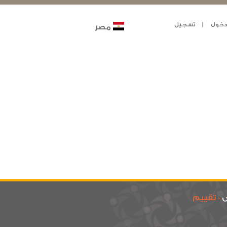
خول
تسجيل
مصر
ى
0 تقييم