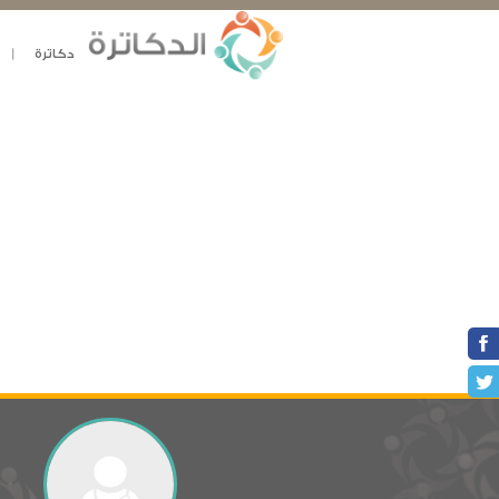
دكاترة