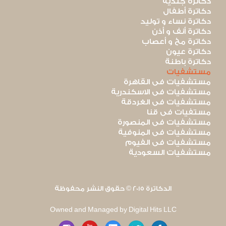
دكاترة جلدية
دكاترة أطفال
دكاترة نساء و توليد
دكاترة أنف و أذن
دكاترة مخ و أعصاب
دكاترة عيون
دكاترة باطنة
مستشفيات
مستشفيات فى القاهرة
مستشفيات فى الاسكندرية
مستشفيات فى الغردقة
مستفيات فى قنا
مستشفيات فى المنصورة
مستشفيات فى المنوفية
مستشفيات فى الفيوم
مستشفيات السعودية
الدكاترة 2015 © حقوق النشر محفوظة
Owned and Managed by Digital Hits LLC