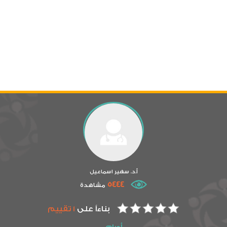
أ.د. سهير اسماعيل
5444
مشاهدة
بناءاً على
1 تقييم