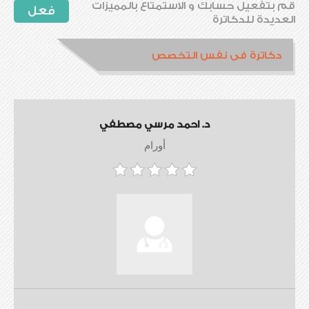
قم بتفعيل حسابك و الاستمتاع بالمميزات
فعل
العديدة للدكاترة
دكاترة فى نفس التخصص
د. احمد مرسي مصطفي
أورام