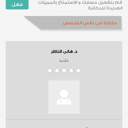
قم بتفعيل حسابك و الاستمتاع بالمميزات
فعل
العديدة للدكاترة
دكاترة فى نفس التخصص
د. هانى الناظر
جلدية