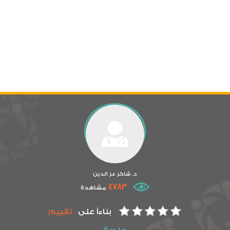
د. شاكر عز الدين
4783
مشاهدة
بناءاً على
0 تقييم