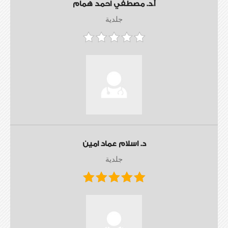
أ.د. مصطفي احمد همام
جلدية
د. اسلام عماد امين
جلدية