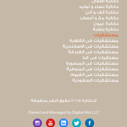
دكاترة أطفال
دكاترة نساء و توليد
دكاترة أنف و أذن
دكاترة مخ و أعصاب
دكاترة عيون
دكاترة باطنة
مستشفيات
مستشفيات فى القاهرة
مستشفيات فى الاسكندرية
مستشفيات فى الغردقة
مستفيات فى قنا
مستشفيات فى المنصورة
مستشفيات فى المنوفية
مستشفيات فى الفيوم
مستشفيات السعودية
الدكاترة 2015 © حقوق النشر محفوظة
Owned and Managed by Digital Hits LLC