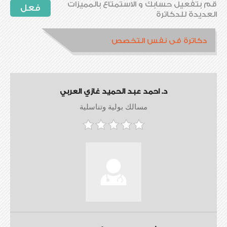
قم بتفعيل حسابك و الاستمتاع بالمميزات
فعل
العديدة للدكاترة
دكاترة فى نفس التخصص
د. احمد عبد الحميد غازي العربي
مسالك بولية وتناسلية