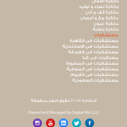
دكاترة أطفال
دكاترة نساء و توليد
دكاترة أنف و أذن
دكاترة مخ و أعصاب
دكاترة عيون
دكاترة باطنة
مستشفيات
مستشفيات فى القاهرة
مستشفيات فى الاسكندرية
مستشفيات فى الغردقة
مستفيات فى قنا
مستشفيات فى المنصورة
مستشفيات فى المنوفية
مستشفيات فى الفيوم
مستشفيات السعودية
الدكاترة 2015 © حقوق النشر محفوظة
Owned and Managed by Digital Hits LLC