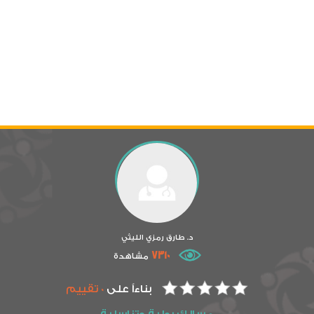
د. طارق رمزي الليثي
7310
مشاهدة
بناءاً على
0 تقييم