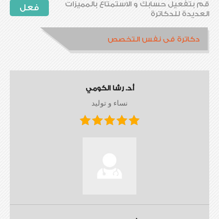
قم بتفعيل حسابك و الاستمتاع بالمميزات
فعل
العديدة للدكاترة
دكاترة فى نفس التخصص
أ.د. رشا الكومي
نساء و توليد