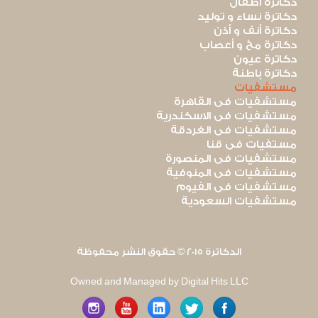
دكاترة أطفال
دكاترة نساء و توليد
دكاترة أنف و أذن
دكاترة مخ و أعصاب
دكاترة عيون
دكاترة باطنة
مستشفيات
مستشفيات فى القاهرة
مستشفيات فى الاسكندرية
مستشفيات فى الغردقة
مستفيات فى قنا
مستشفيات فى المنصورة
مستشفيات فى المنوفية
مستشفيات فى الفيوم
مستشفيات السعودية
الدكاترة 2015 © حقوق النشر محفوظة
Owned and Managed by Digital Hits LLC