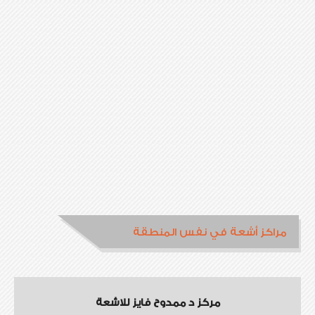
مراكز أشعة في نفس المنطقة
مركز د ممدوح فايز للاشعة