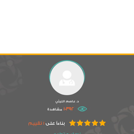
د. عاصم الليثي
10392
مشاهدة
بناءاً على
1 تقييم