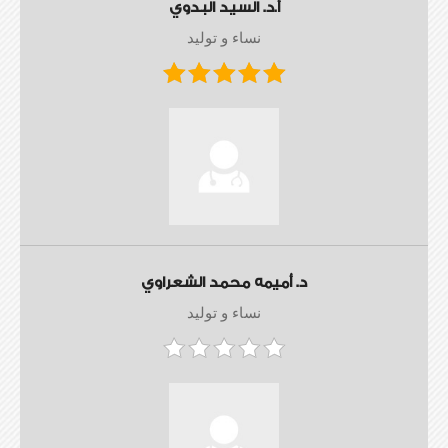
أ.د. السيد البدوي
نساء و توليد
د. أميمه محمد الشعراوي
نساء و توليد