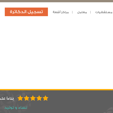
تسجيل الدكاترة
مستشفيات
معامل
مراكز أشعة
د
بناءاً عل
نساء و توليد