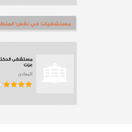
مستشفيات في نفس المنط
مستشفى الدكتور
عزت
المعادى