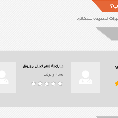
ب؟
زات العديدة للدكاترة
ي
د. راوية إسماعيل مرزوق
نساء و توليد