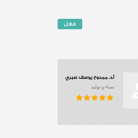
فعل
أ.د. ممدوح يوسف صبري
نساء و توليد