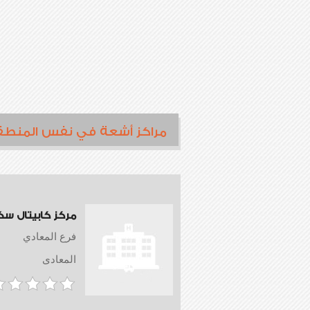
مراكز أشعة في نفس المنطق
مركز كابيتال سك
فرع المعادي
المعادى