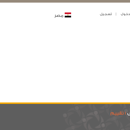
خول
تسجيل
مصر
ى
1 تقييم