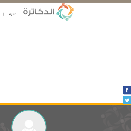
دكاترة