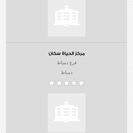
مركز الحياة سكان
فرع دمياط
دمياط