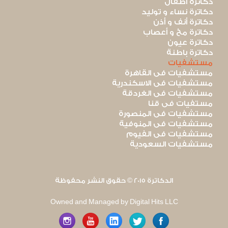
دكاترة أطفال
دكاترة نساء و توليد
دكاترة أنف و أذن
دكاترة مخ و أعصاب
دكاترة عيون
دكاترة باطنة
مستشفيات
مستشفيات فى القاهرة
مستشفيات فى الاسكندرية
مستشفيات فى الغردقة
مستفيات فى قنا
مستشفيات فى المنصورة
مستشفيات فى المنوفية
مستشفيات فى الفيوم
مستشفيات السعودية
الدكاترة 2015 © حقوق النشر محفوظة
Owned and Managed by Digital Hits LLC