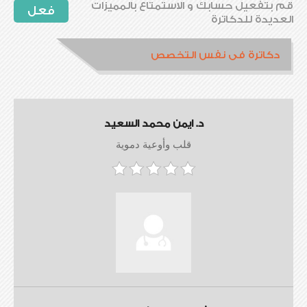
قم بتفعيل حسابك و الاستمتاع بالمميزات
فعل
العديدة للدكاترة
دكاترة فى نفس التخصص
د. ايمن محمد السعيد
قلب وأوعية دموية