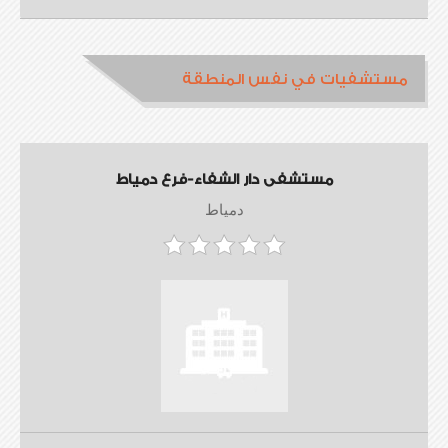
مستشفيات في نفس المنطقة
مستشفى دار الشفاء-فرع دمياط
دمياط