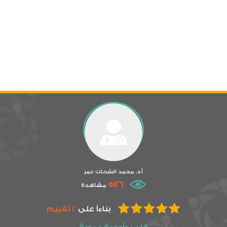
أ.د. محمد الشحات عمر
5126
مشاهدة
بناءاً على
2 تقييم