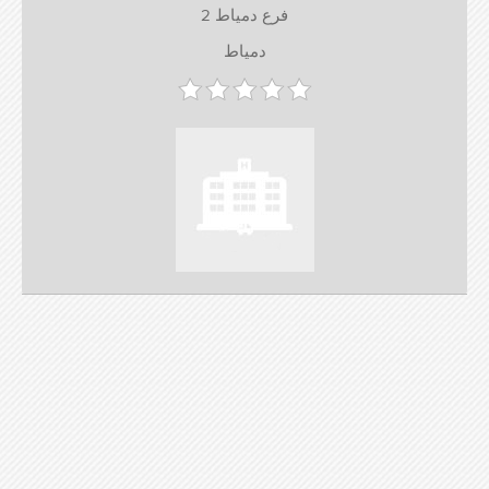
فرع دمياط 2
دمياط