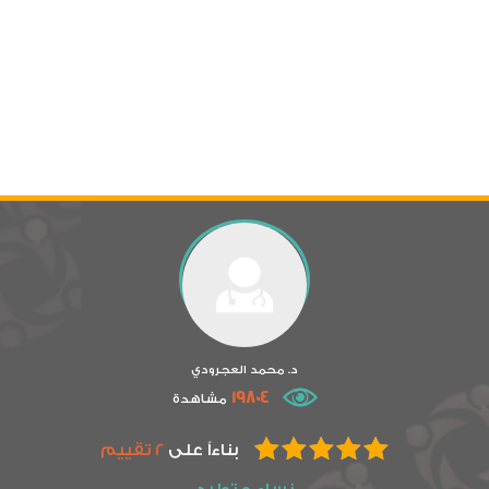
د. محمد العجرودي
19804
مشاهدة
بناءاً على
2 تقييم