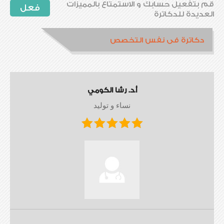
قم بتفعيل حسابك و الاستمتاع بالمميزات
فعل
العديدة للدكاترة
دكاترة فى نفس التخصص
أ.د. رشا الكومي
نساء و توليد