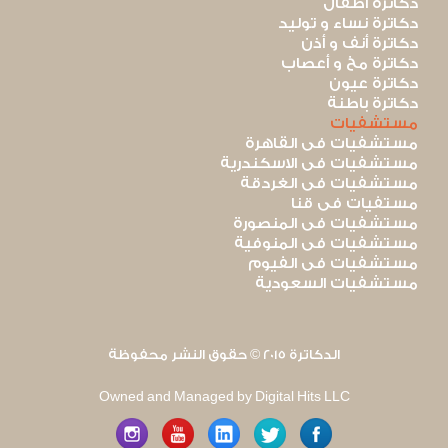
دكاترة أطفال
دكاترة نساء و توليد
دكاترة أنف و أذن
دكاترة مخ و أعصاب
دكاترة عيون
دكاترة باطنة
مستشفيات
مستشفيات فى القاهرة
مستشفيات فى الاسكندرية
مستشفيات فى الغردقة
مستفيات فى قنا
مستشفيات فى المنصورة
مستشفيات فى المنوفية
مستشفيات فى الفيوم
مستشفيات السعودية
الدكاترة 2015 © حقوق النشر محفوظة
Owned and Managed by Digital Hits LLC