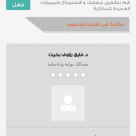
قم بتفعيل حسابك و الاستمتاع بالمميزات
فعل
العديدة للدكاترة
دكاترة فى نفس التخصص
د. فايق رؤوف بخيت
مسالك بولية وتناسلية