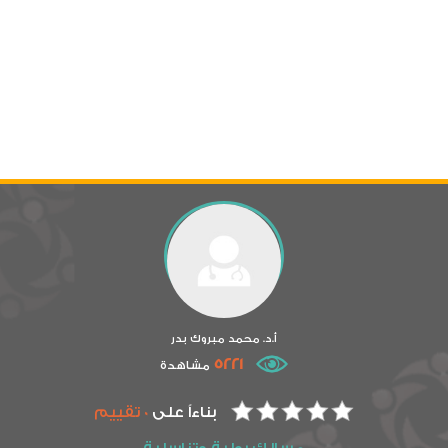
أ.د. محمد مبروك بدر
5221
مشاهدة
بناءاً على
0 تقييم