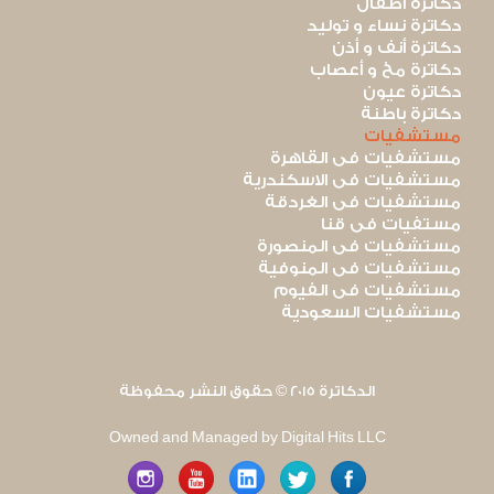
دكاترة أطفال
دكاترة نساء و توليد
دكاترة أنف و أذن
دكاترة مخ و أعصاب
دكاترة عيون
دكاترة باطنة
مستشفيات
مستشفيات فى القاهرة
مستشفيات فى الاسكندرية
مستشفيات فى الغردقة
مستفيات فى قنا
مستشفيات فى المنصورة
مستشفيات فى المنوفية
مستشفيات فى الفيوم
مستشفيات السعودية
الدكاترة 2015 © حقوق النشر محفوظة
Owned and Managed by Digital Hits LLC