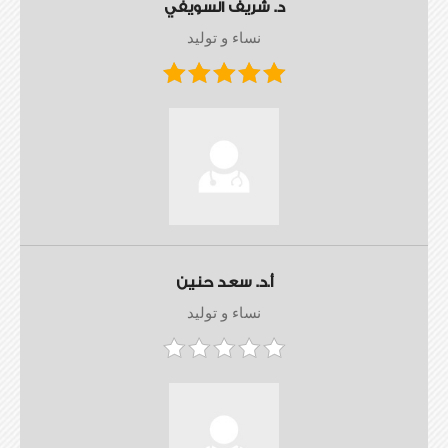
د. شريف السويفي
نساء و توليد
أ.د. سعد حنين
نساء و توليد