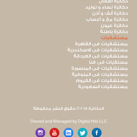
دكاترة أطفال
دكاترة نساء و توليد
دكاترة أنف و أذن
دكاترة مخ و أعصاب
دكاترة عيون
دكاترة باطنة
مستشفيات
مستشفيات فى القاهرة
مستشفيات فى الاسكندرية
مستشفيات فى الغردقة
مستفيات فى قنا
مستشفيات فى المنصورة
مستشفيات فى المنوفية
مستشفيات فى الفيوم
مستشفيات السعودية
الدكاترة 2015 © حقوق النشر محفوظة
Owned and Managed by Digital Hits LLC