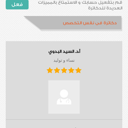
قم بتفعيل حسابك و الاستمتاع بالمميزات
فعل
العديدة للدكاترة
دكاترة فى نفس التخصص
أ.د. السيد البدوي
نساء و توليد