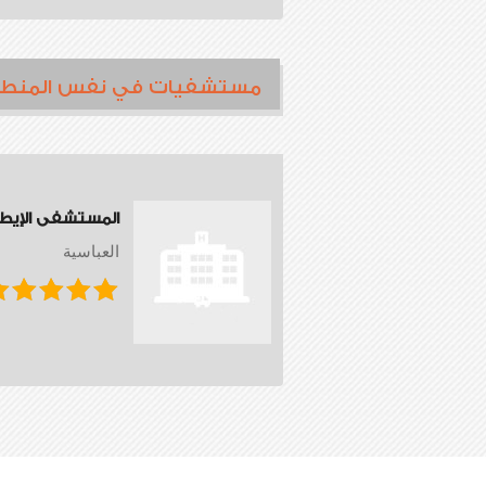
مستشفيات في نفس المنط
المستشفى الإيط
العباسية