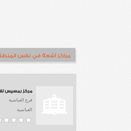
مراكز أشعة في نفس المنطق
مركز رمسيس لل
فرع العباسية
العباسية