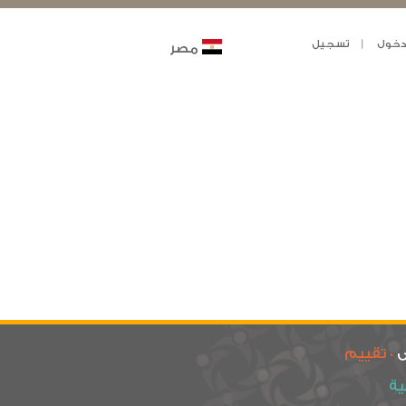
خول
تسجيل
مصر
ى
0 تقييم
ية