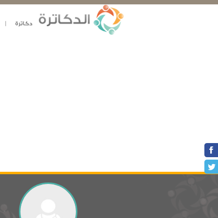
دكاترة