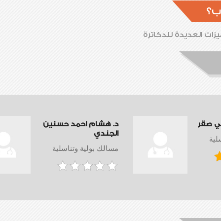
ب؟
زات العديدة للدكاترة
ي صقر
د. هشام احمد حسنين
الجندي
لية
مسالك بولية وتناسلية