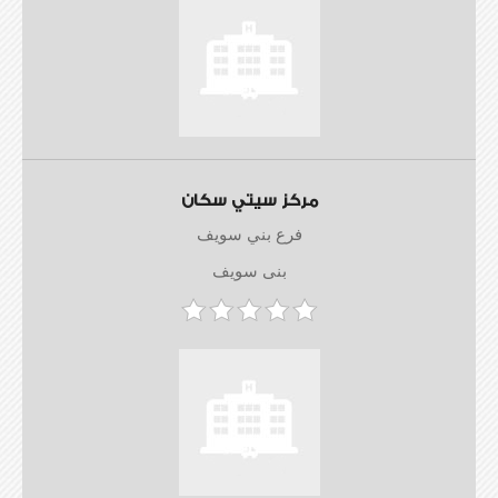
مركز سيتي سكان
فرع بني سويف
بنى سويف