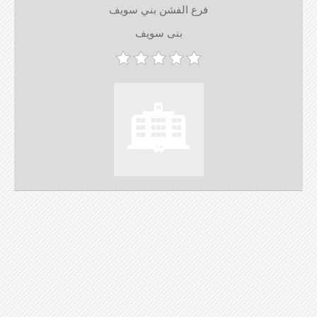
فرع الفشن بني سويف
بنى سويف