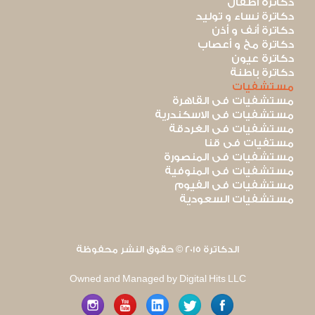
دكاترة أطفال
دكاترة نساء و توليد
دكاترة أنف و أذن
دكاترة مخ و أعصاب
دكاترة عيون
دكاترة باطنة
مستشفيات
مستشفيات فى القاهرة
مستشفيات فى الاسكندرية
مستشفيات فى الغردقة
مستفيات فى قنا
مستشفيات فى المنصورة
مستشفيات فى المنوفية
مستشفيات فى الفيوم
مستشفيات السعودية
الدكاترة 2015 © حقوق النشر محفوظة
Owned and Managed by Digital Hits LLC