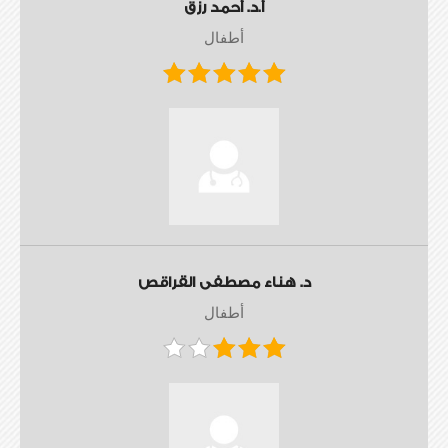
أ.د. أحمد رزق
أطفال
د. هناء مصطفى القراقص
أطفال