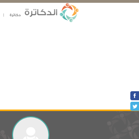
دكاترة