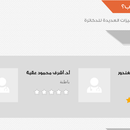
ب؟
زات العديدة للدكاترة
لغندور
أ.د. أشرف محمود عقبة
باطنة