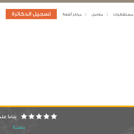
تسجيل الدكاترة
مستشفيات
معامل
مراكز أشعة
د
بناءاً عل
باطنة