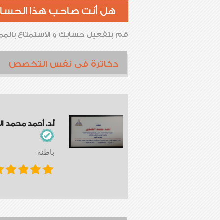
هل أنت صاحب هذا الحسا
قم بتفعيل حسابك و الاستمتاع بالممي
دكاترة فى نفس التخصص
أ.د. أحمد محمد ا
باطنة