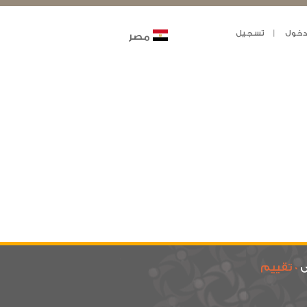
خول
تسجيل
مصر
ى
0 تقييم