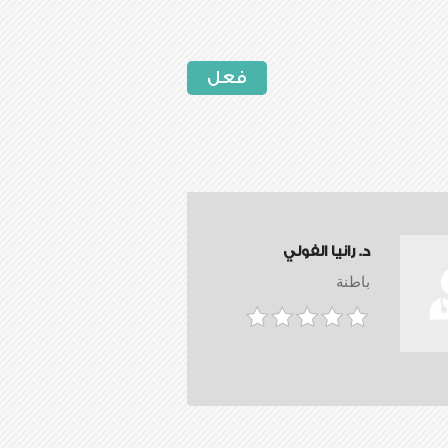
فعل
د. رانيا الفولي
باطنة