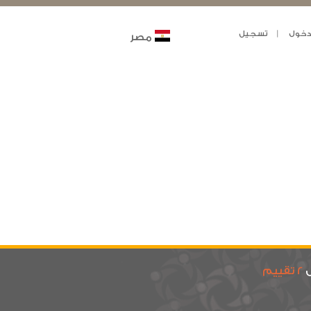
خول
تسجيل
مصر
ى
2 تقييم