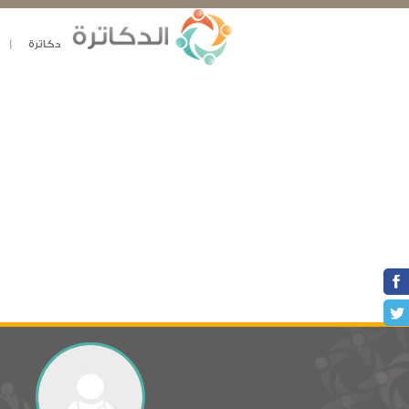
دكاترة