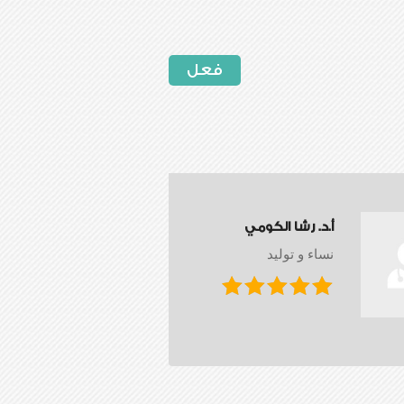
فعل
أ.د. رشا الكومي
نساء و توليد