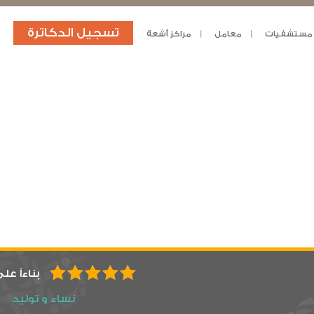
تسجيل الدكاترة
مستشفيات
معامل
مراكز أشعة
د
بناءاً عل
نساء و توليد