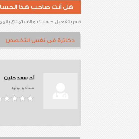
هل أنت صاحب هذا الحسا
قم بتفعيل حسابك و الاستمتاع بالممي
دكاترة فى نفس التخصص
أ.د. سعد حنين
نساء و توليد