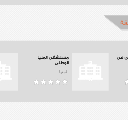
قة
ى فى
مستشفى المنيا
الوطنى
المنيا