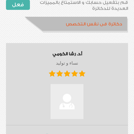
قم بتفعيل حسابك و الاستمتاع بالمميزات
فعل
العديدة للدكاترة
دكاترة فى نفس التخصص
أ.د. رشا الكومي
نساء و توليد