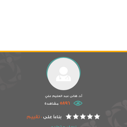
أ.د. هانى عبد العليم علي
5896
مشاهدة
بناءاً على
0 تقييم