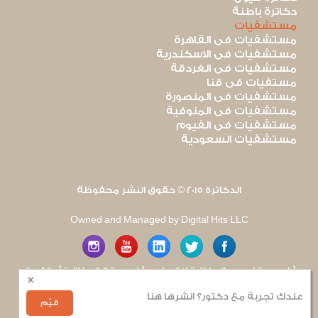
دكاترة باطنة
مستشفيات
مستشفيات فى القاهرة
مستشفيات فى الاسكندرية
مستشفيات فى الغردقة
مستفيات فى قنا
مستشفيات فى المنصورة
مستشفيات فى المنوفية
مستشفيات فى الفيوم
مستشفيات السعودية
الدكاترة 2015 © حقوق النشر محفوظة
Owned and Managed by Digital Hits LLC
آراء مستخدمى الدكاترة لا تعكس آراء موقع الدكاترة أو الفريق
×
العامل به. يتم بذل قصارى الجهد لضمان منع نشر أى اساءة أو
هجوم شخصى.
عندك تجربة مع دكتور؟ انشرها هنا
للإبلاغ عن أى إساءة
.
قيّم