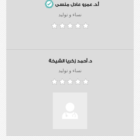
أ.د. عمرو عادل منسى
نساء و توليد
د. أحمد زكريا الشيخة
نساء و توليد