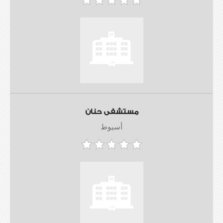
مستشفى حنان
أسيوط