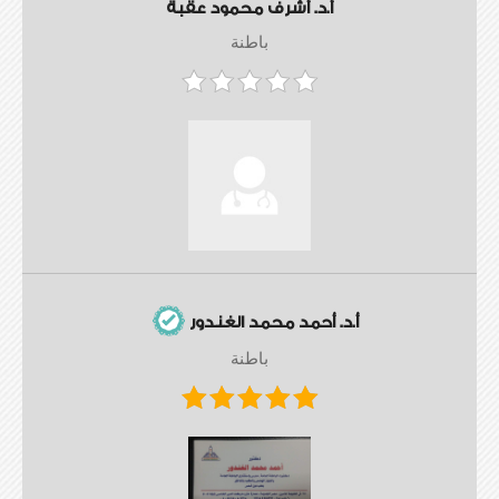
أ.د. أشرف محمود عقبة
باطنة
أ.د. أحمد محمد الغندور
باطنة