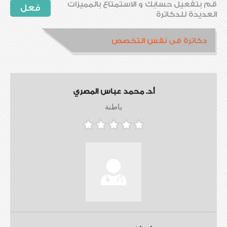
قم بتفعيل حسابك و الاستمتاع بالمميزات
فعل
العديدة للدكاترة
دكاترة فى نفس التخصص
أ.د. محمد عباس المصري
باطنة