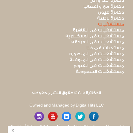
دكاترة أنف و أذن
دكاترة مخ و أعصاب
دكاترة عيون
دكاترة باطنة
مستشفيات
مستشفيات فى القاهرة
مستشفيات فى الاسكندرية
مستشفيات فى الغردقة
مستفيات فى قنا
مستشفيات فى المنصورة
مستشفيات فى المنوفية
مستشفيات فى الفيوم
مستشفيات السعودية
الدكاترة 2015 © حقوق النشر محفوظة
Owned and Managed by Digital Hits LLC
آراء مستخدمى الدكاترة لا تعكس آراء موقع الدكاترة أو الفريق
×
العامل به. يتم بذل قصارى الجهد لضمان منع نشر أى اساءة أو