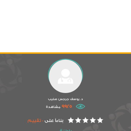
د. يوسف جرجس صليب
9925
مشاهدة
بناءاً على
0 تقييم