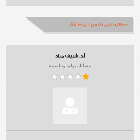
دكاترة فى نفس المنطقة
أ.د. شريف مراد
مسالك بولية وتناسلية