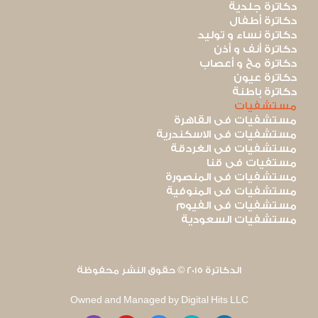
دكاترة جلدية
دكاترة أطفال
دكاترة نساء و توليد
دكاترة أنف و أذن
دكاترة مخ و أعصاب
دكاترة عيون
دكاترة باطنة
مستشفيات
مستشفيات فى القاهرة
مستشفيات فى الاسكندرية
مستشفيات فى الغردقة
مستفيات فى قنا
مستشفيات فى المنصورة
مستشفيات فى المنوفية
مستشفيات فى الفيوم
مستشفيات السعودية
الدكاترة 2015 © حقوق النشر محفوظة
Owned and Managed by Digital Hits LLC