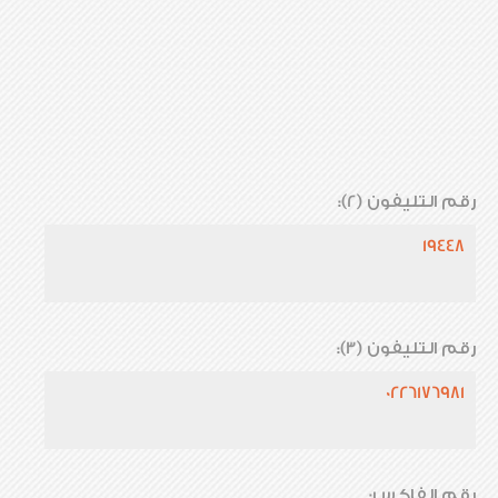
رقم التليفون (2):
19448
رقم التليفون (3):
0226176981
رقم الفاكس: