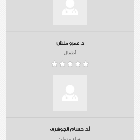
د. عمرو ملش
أطفال
أ.د. حسام الجوهرى
نساء و توليد