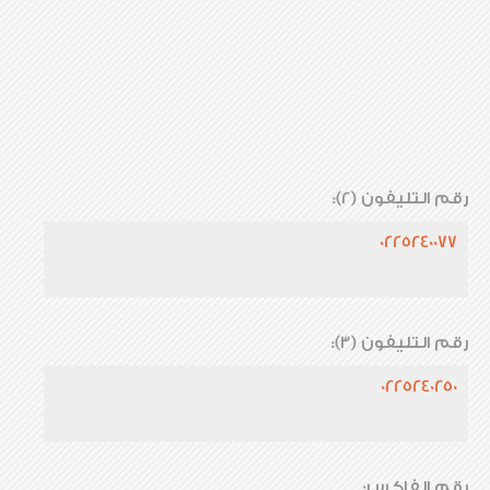
رقم التليفون (2):
0225240077
رقم التليفون (3):
0225240250
رقم الفاكس: