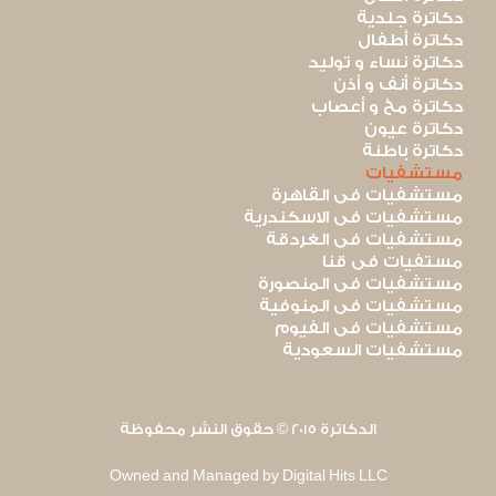
دكاترة جلدية
دكاترة أطفال
دكاترة نساء و توليد
دكاترة أنف و أذن
دكاترة مخ و أعصاب
دكاترة عيون
دكاترة باطنة
مستشفيات
مستشفيات فى القاهرة
مستشفيات فى الاسكندرية
مستشفيات فى الغردقة
مستفيات فى قنا
مستشفيات فى المنصورة
مستشفيات فى المنوفية
مستشفيات فى الفيوم
مستشفيات السعودية
الدكاترة 2015 © حقوق النشر محفوظة
Owned and Managed by Digital Hits LLC