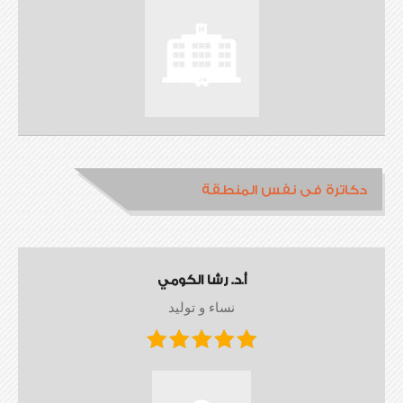
دكاترة فى نفس المنطقة
أ.د. رشا الكومي
نساء و توليد