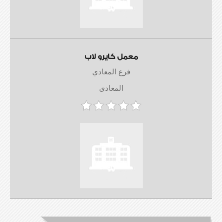
معمل كايرو لاب
فرع المعادي
المعادى