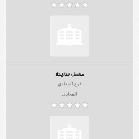
معمل ساريدار
فرع المعادي
المعادى