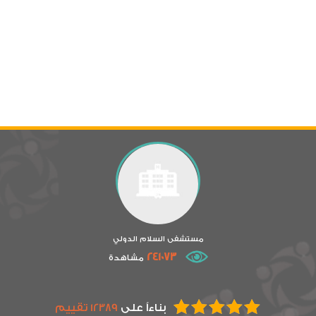
مستشفى السلام الدولي
241073
مشاهدة
بناءاً على
12389 تقييم