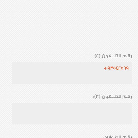
رقم التليفون (2):
01093542569
رقم التليفون (3):
رقم الطوارئ: