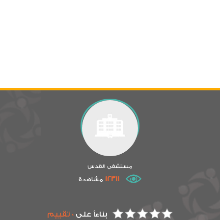
مستشفى القدس
12311
مشاهدة
بناءاً على
0 تقييم