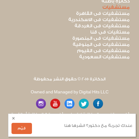
دكاترة باطنة
مستشفيات
مستشفيات فى القاهرة
مستشفيات فى الاسكندرية
مستشفيات فى الغردقة
مستفيات فى قنا
مستشفيات فى المنصورة
مستشفيات فى المنوفية
مستشفيات فى الفيوم
مستشفيات السعودية
الدكاترة 2015 © حقوق النشر محفوظة
Owned and Managed by Digital Hits LLC
آراء مستخدمى الدكاترة لا تعكس آراء موقع الدكاترة أو الفريق
×
العامل به. يتم بذل قصارى الجهد لضمان منع نشر أى اساءة أو
هجوم شخصى.
عندك تجربة مع دكتور؟ انشرها هنا
للإبلاغ عن أى إساءة
.
قيّم