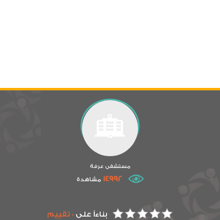
مستشفى عرفة
14992
مشاهدة
بناءاً على
0 تقييم