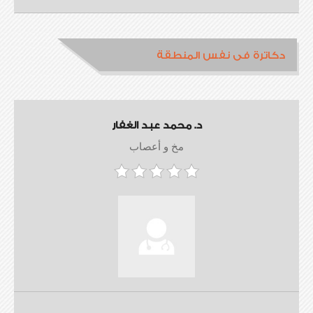
دكاترة فى نفس المنطقة
د. محمد عبد الغفار
مخ و أعصاب