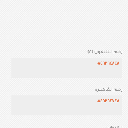
رقم التليفون (2):
0846364848
رقم الفاكس:
0846364748
العنوان: