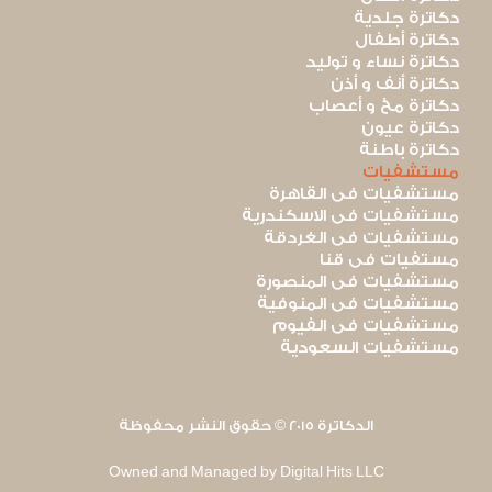
دكاترة جلدية
دكاترة أطفال
دكاترة نساء و توليد
دكاترة أنف و أذن
دكاترة مخ و أعصاب
دكاترة عيون
دكاترة باطنة
مستشفيات
مستشفيات فى القاهرة
مستشفيات فى الاسكندرية
مستشفيات فى الغردقة
مستفيات فى قنا
مستشفيات فى المنصورة
مستشفيات فى المنوفية
مستشفيات فى الفيوم
مستشفيات السعودية
الدكاترة 2015 © حقوق النشر محفوظة
Owned and Managed by Digital Hits LLC