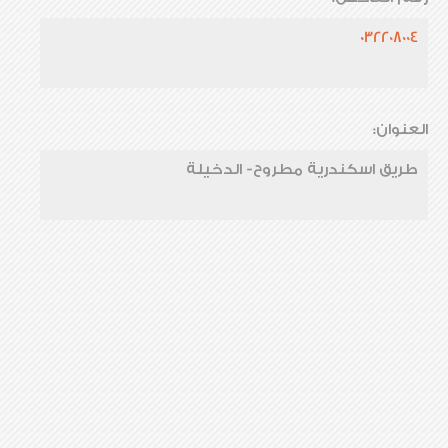
032208004
العنوان:
طريق اسكندرية مطروح- الدخيلة