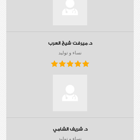
د. ميرفت شيخ العرب
نساء و توليد
د. شريف الشامي
نساء و توليد