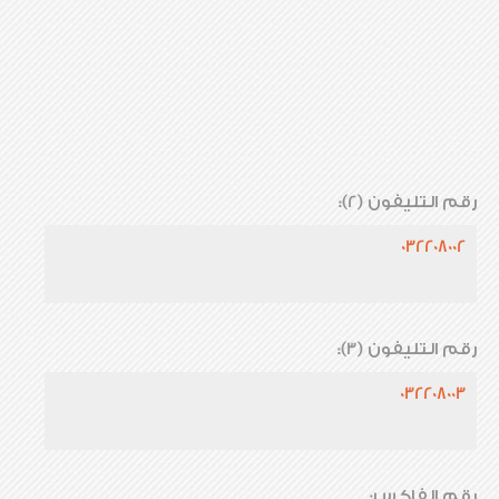
رقم التليفون (2):
032208002
رقم التليفون (3):
032208003
رقم الفاكس: