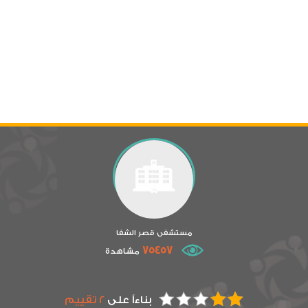
مستشفى قصر الشفا
75457
مشاهدة
بناءاً على
2 تقييم