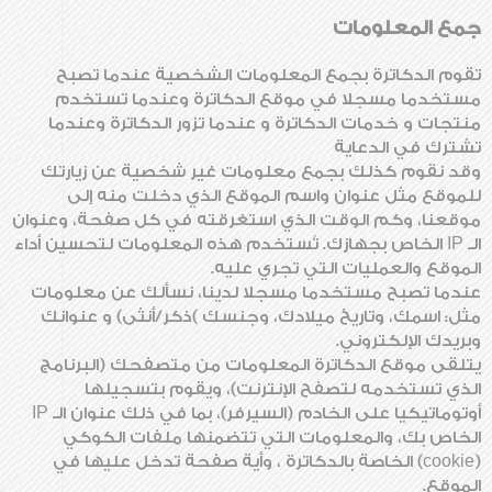
جمع المعلومات
تقوم الدكاترة بجمع المعلومات الشخصية عندما تصبح
مستخدما مسجلا في موقع الدكاترة وعندما تستخدم
منتجات و خدمات الدكاترة و عندما تزور الدكاترة وعندما
تشترك في الدعاية
وقد نقوم كذلك بجمع معلومات غير شخصية عن زيارتك
للموقع مثل عنوان واسم الموقع الذي دخلت منه إلى
موقعنا، وكم الوقت الذي استغرقته في كل صفحة، وعنوان
الـ IP الخاص بجهازك. تُستخدم هذه المعلومات لتحسين أداء
الموقع والعمليات التي تجري عليه.
عندما تصبح مستخدما مسجلا لدينا، نسألك عن معلومات
مثل: اسمك، وتاريخ ميلادك، وجنسك )ذكر/أنثى) و عنوانك
وبريدك الإلكتروني.
يتلقى موقع الدكاترة المعلومات من متصفحك (البرنامج
الذي تستخدمه لتصفح الإنترنت)، ويقوم بتسجيلها
أوتوماتيكيا على الخادم (السيرفر)، بما في ذلك عنوان الـ IP
الخاص بك، والمعلومات التي تتضمنها ملفات الكوكي
(cookie) الخاصة بالدكاترة ، وأية صفحة تدخل عليها في
الموقع.