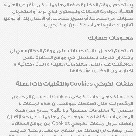
يستخدم موقع الدكاترة هذه المعلومات في الأغراض العامة
التالية: لمواءمة الإعلانات والمحتوى الذي تراه، أو استكمال
طلباتك من خدماتنا، أو تطوير خدماتنا، أو الاتصال بك، أو توفير
تقارير إحصائية لعملاء داخليين أو خارجيين.
معلومات حسابك
تستطيع تعديل بيانات حسابك على موقع الدكاترة في أي
وقت. إن قيامك بالتسجيل في موقع الدكاترة يعني
موافقتك على تلقي معلومات معينة و رسائل دعائية و
اخبارية من الدكاترة وشركائها.
ملفات الكوكي Cookies والتقنيات ذات الصلة
قد نستخدم ملفات الكوكي Cookies لتحسين المحتوى
المقدم لك خلال تصفحك لموقعنا. إن هذه الملفات لا
تتضمن أية معلومات شخصية ولا تقوم بجمع مثل هذه
المعلومات، لكنها قد تقوم بجمع معلومات عن جهازك. إن
رفضك لنزول ملفات الكوكي Cookies من موقع الدكاترة
على جهازك لن يمنعك من تصفح موقعنا، ولكنه قد يحد