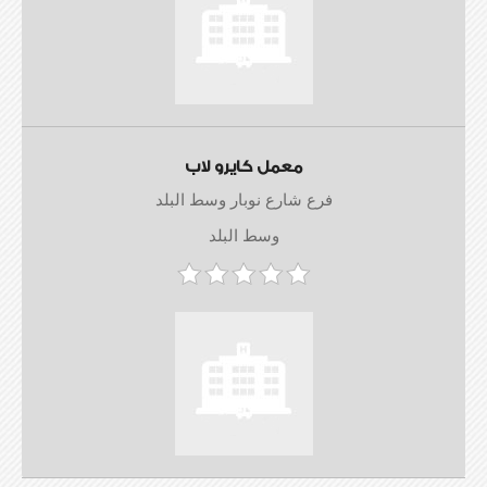
معمل كايرو لاب
فرع شارع نوبار وسط البلد
وسط البلد