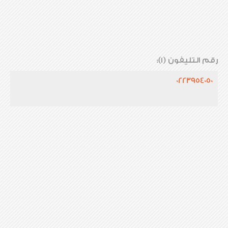
رقم التليفون (1):
0223954050