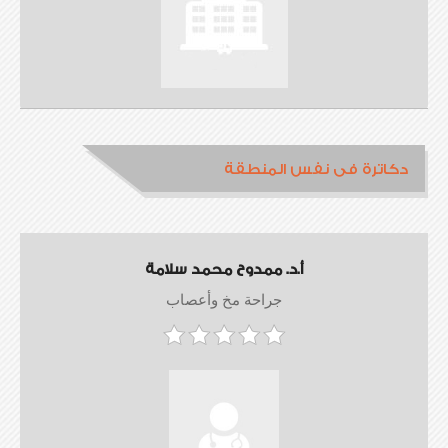
دكاترة فى نفس المنطقة
أ.د. ممدوح محمد سلامة
جراحة مخ وأعصاب