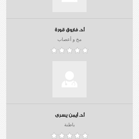
أ.د. فاروق قورة
مخ و أعصاب
أ.د. أيمن يسرى
باطنة