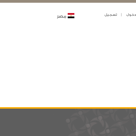
خول
تسجيل
مصر