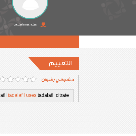
t.a.d.alama.fa.l.a.r
التقييم
د.شوقي رشوان
afil
tadalafil uses
tadalafil citrate