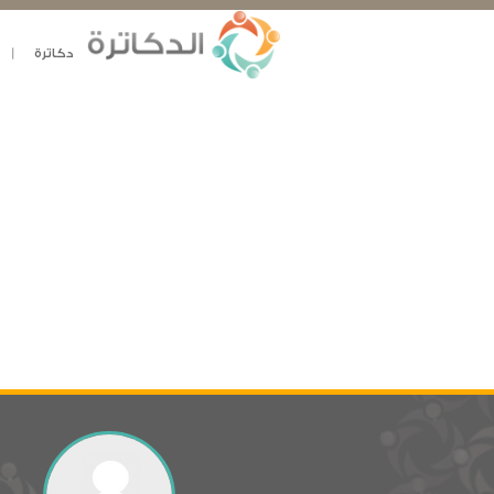
دكاترة