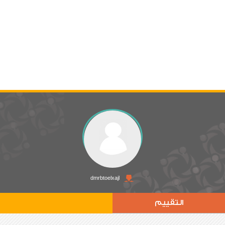
dmrbtoelxajl
التقييم