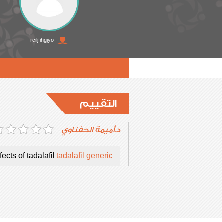
rciljfihgjyo
التقييم
د.أميمة الحفناوي
fects of tadalafil
tadalafil generic