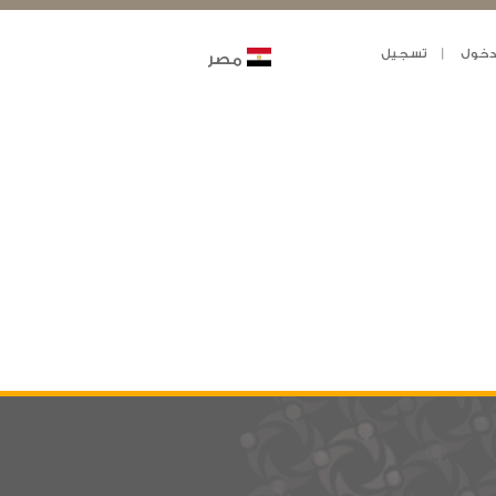
خول
تسجيل
مصر