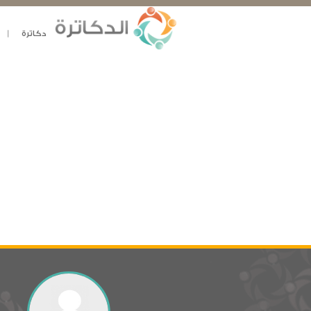
دكاترة