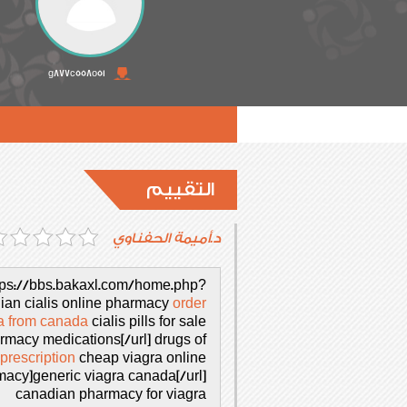
g877c558o51
التقييم
د.أميمة الحفناوي
ttps://bbs.bakaxl.com/home.php?
ian cialis online pharmacy
order
a from canada
cialis pills for sale
macy medications[/url] drugs of
 prescription
cheap viagra online
cy]generic viagra canada[/url]
canadian pharmacy for viagra