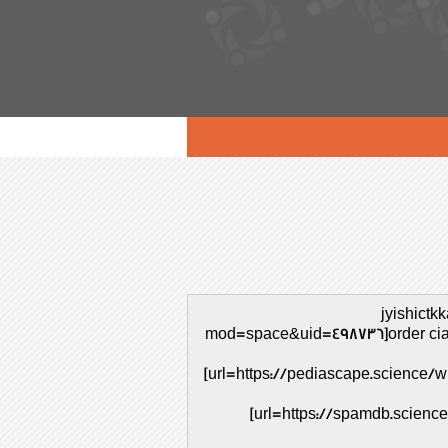
jyishictk
mod=space&uid=498736]order ciali
[url=https://pediascape.science/
[url=https://spamdb.scienc