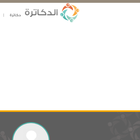
دكاترة