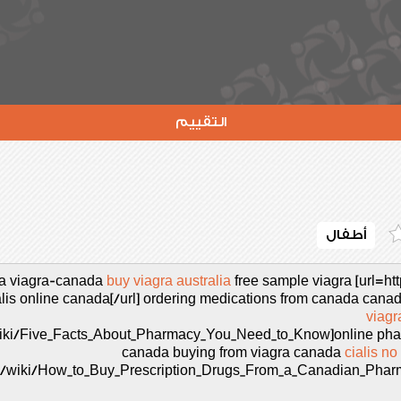
التقييم
أطفال
ka viagra-canada
buy viagra australia
free sample viagra [url=h
s online canada[/url] ordering medications from canada canad
viagr
wiki/Five_Facts_About_Pharmacy_You_Need_to_Know]online phar
canada buying from viagra canada
cialis no
e/wiki/How_to_Buy_Prescription_Drugs_From_a_Canadian_Pharma