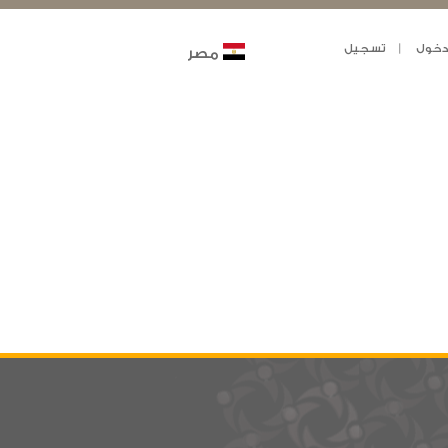
خول
تسجيل
مصر