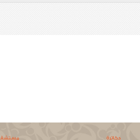
دكاترة
مستشفي