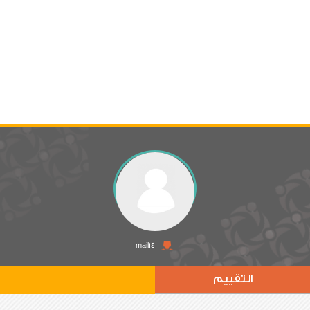
mail14
التقييم