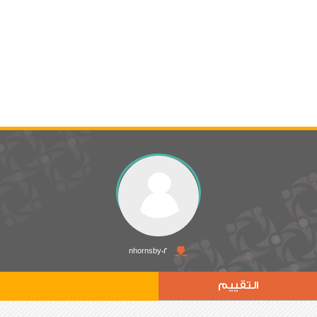
nhornsby02
التقييم