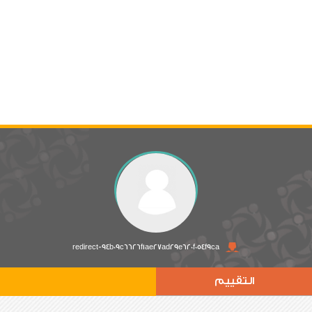
redirect-94b09c6626f1ae27ad29e620f054f9ca
التقييم