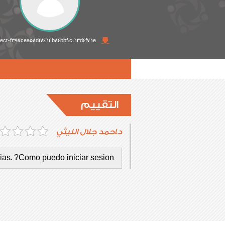
rect-f397cea58d17462b84bbf0c063d4f76e
التقييم
د.احمد جلال الليثي
as. ?Como puedo iniciar sesion?