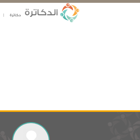
دكاترة