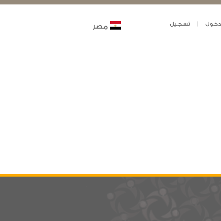
خول
تسجيل
مصر