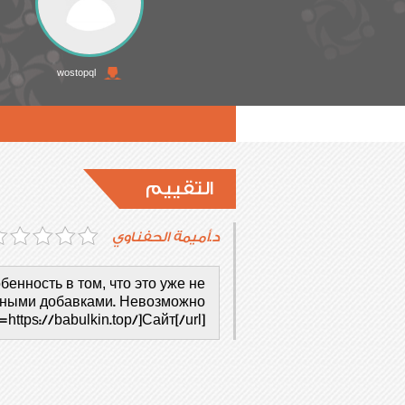
wostopql
التقييم
د.أميمة الحفناوي
енность в том, что это уже не
усными добавками. Невозможно
l=https://babulkin.top/]Сайт[/url]