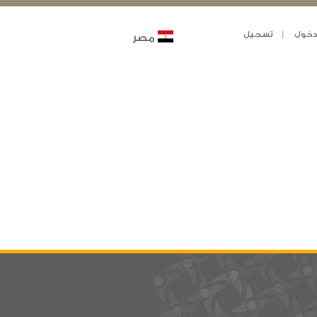
خول
تسجيل
مصر