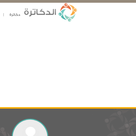
دكاترة