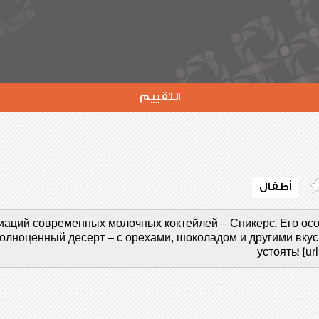
التقييم
أطفال
аций современных молочных коктейлей – Сникерс. Его особ
 полноценный десерт – с орехами, шоколадом и другими вк
устоять! [ur